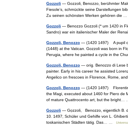
Gozzoli
— Gozzoli, Benozzo, berühmter Maler 
Fiesoleʼs, schmückte seine Darstellungen bi
Zu seinen schönsten Werken gehören die
Gozzoli
— Benozzo Gozzoli (* um 1420 in Flor
Sandro) war ein italienischer Maler der R
Gozzoli, Benozzo
— (1420 1497) A pupil of 
(1448) at the Vatican. Gozzoli was born in Fl
Perugia, where he painted a cycle in the 
Gozzoli, Benozzo
— orig. Benozzo di Lese b
painter. Early in his career he assisted Loren
Angelico on frescoes in Florence, Rome, 
Gozzoli, Benozzo
— (1420 1497) Florentine 
the Magi, executed about 1460 for Piero de M
of mature Quattrocento art, but the bright
Gozzoli
— Gọzzoli, Benozzo, eigentlich B. di
10. 1497; Schüler und Gehilfe von L. Ghibert
toskanischen Städten tätig. Das… …
Universa