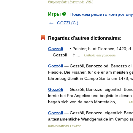
Encyclopédie
Universelle
.
2012
.
Игры ⚽
Поможем решить контрольну
GOZZI (C.)
Regardez d'autres dictionnaires:
Gozzoli
— • Painter; b. at Florence, 1420; d.
Gozzoli † …
Catholic encyclopedia
Gozzŏli
— Gozzŏli, Benozzo od. Benozzo di L
Fiesole. Die Pisaner, für die er am meisten 
Ehrenbegräbniß in Campo Santo um 1478
Gozzŏli
— Gozzŏli, Benozzo, eigentlich Benozz
lernte bei Fra Angelico und begleitete diese
begab sich von da nach Montefalco,… …
Me
Gozzoli
— Gozzŏli, Benozzo, eigentlich Benozz
alttestamentliche Wandgemälde im Campo sa
Konversations-Lexikon