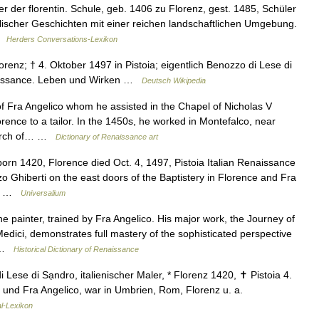
der florentin. Schule, geb. 1406 zu Florenz, gest. 1485, Schüler
blischer Geschichten mit einer reichen landschaftlichen Umgebung.
 …
Herders Conversations-Lexikon
enz; † 4. Oktober 1497 in Pistoia; eigentlich Benozzo di Lese di
enaissance. Leben und Wirken …
Deutsch Wikipedia
Fra Angelico whom he assisted in the Chapel of Nicholas V
orence to a tailor. In the 1450s, he worked in Montefalco, near
Church of… …
Dictionary of Renaissance art
orn 1420, Florence died Oct. 4, 1497, Pistoia Italian Renaissance
zo Ghiberti on the east doors of the Baptistery in Florence and Fra
and …
Universalium
painter, trained by Fra Angelico. His major work, the Journey of
edici, demonstrates full mastery of the sophisticated perspective
… …
Historical Dictionary of Renaissance
 Lese di Sạndro, italienischer Maler, * Florenz 1420, ✝ Pistoia 4.
i und Fra Angelico, war in Umbrien, Rom, Florenz u. a.
l-Lexikon