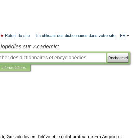
Retenir le site
En utilisant des dictionnaires dans votre site
FR
clopédies sur 'Academic'
Recherche!
interprétations
rti
,
Gozzoli
devient
l
’
élève
et
le
collaborateur
de
Fra
Angelico
.
Il