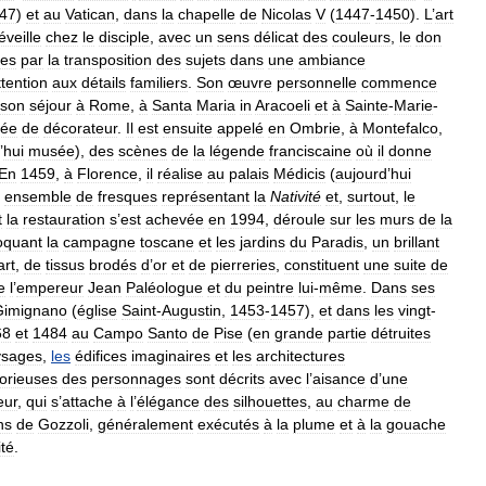
47
)
et
au
Vatican
,
dans
la
chapelle
de
Nicolas
V
(
1447
-
1450
).
L
’
art
éveille
chez
le
disciple
,
avec
un
sens
délicat
des
couleurs
,
le
don
hes
par
la
transposition
des
sujets
dans
une
ambiance
ttention
aux
détails
familiers
.
Son
œuvre
personnelle
commence
son
séjour
à
Rome
,
à
Santa
Maria
in
Aracoeli
et
à
Sainte
-
Marie
-
ée
de
décorateur
.
Il
est
ensuite
appelé
en
Ombrie
,
à
Montefalco
,
’
hui
musée
),
des
scènes
de
la
légende
franciscaine
où
il
donne
En
1459
,
à
Florence
,
il
réalise
au
palais
Médicis
(
aujourd
’
hui
ensemble
de
fresques
représentant
la
Nativité
et
,
surtout
,
le
t
la
restauration
s
’
est
achevée
en
1994
,
déroule
sur
les
murs
de
la
oquant
la
campagne
toscane
et
les
jardins
du
Paradis
,
un
brillant
art
,
de
tissus
brodés
d
’
or
et
de
pierreries
,
constituent
une
suite
de
e
l
’
empereur
Jean
Paléologue
et
du
peintre
lui
-
même
.
Dans
ses
Gimignano
(
église
Saint
-
Augustin
,
1453
-
1457
),
et
dans
les
vingt
-
68
et
1484
au
Campo
Santo
de
Pise
(
en
grande
partie
détruites
ysages
,
les
édifices
imaginaires
et
les
architectures
orieuses
des
personnages
sont
décrits
avec
l
’
aisance
d
’
une
eur
,
qui
s
’
attache
à
l
’
élégance
des
silhouettes
,
au
charme
de
ns
de
Gozzoli
,
généralement
exécutés
à
la
plume
et
à
la
gouache
ité
.