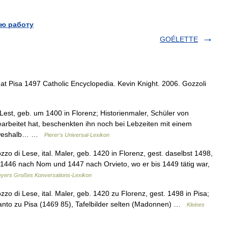
ю работу
GOÉLETTE
 at Pisa 1497 Catholic Encyclopedia. Kevin Knight. 2006. Gozzoli
est, geb. um 1400 in Florenz; Historienmaler, Schüler von
gearbeitet hat, beschenkten ihn noch bei Lebzeiten mit einem
, weshalb… …
Pierer's Universal-Lexikon
o di Lese, ital. Maler, geb. 1420 in Florenz, gest. daselbst 1498,
n 1446 nach Nom und 1447 nach Orvieto, wo er bis 1449 tätig war,
yers Großes Konversations-Lexikon
o di Lese, ital. Maler, geb. 1420 zu Florenz, gest. 1498 in Pisa;
nto zu Pisa (1469 85), Tafelbilder selten (Madonnen) …
Kleines