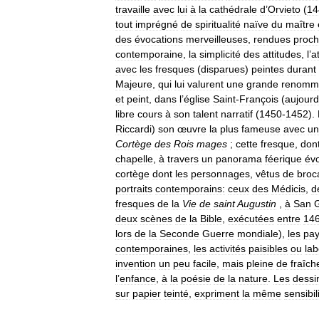
travaille
avec
lui
à
la
cathédrale
d
’
Orvieto
(
14
tout
imprégné
de
spiritualité
naïve
du
maître
des
évocations
merveilleuses
,
rendues
proc
contemporaine
,
la
simplicité
des
attitudes
,
l
’
a
avec
les
fresques
(
disparues
)
peintes
durant
Majeure
,
qui
lui
valurent
une
grande
renomm
et
peint
,
dans
l
’
église
Saint
-
François
(
aujourd
libre
cours
à
son
talent
narratif
(
1450
-
1452
).
Riccardi
)
son
œuvre
la
plus
fameuse
avec
un
Cortège
des
Rois
mages
;
cette
fresque
,
don
chapelle
,
à
travers
un
panorama
féerique
év
cortège
dont
les
personnages
,
vêtus
de
broc
portraits
contemporains:
ceux
des
Médicis
,
d
fresques
de
la
Vie
de
saint
Augustin
,
à
San
deux
scènes
de
la
Bible
,
exécutées
entre
14
lors
de
la
Seconde
Guerre
mondiale
),
les
pa
contemporaines
,
les
activités
paisibles
ou
lab
invention
un
peu
facile
,
mais
pleine
de
fraîch
l
’
enfance
,
à
la
poésie
de
la
nature
.
Les
dessi
sur
papier
teinté
,
expriment
la
même
sensibil