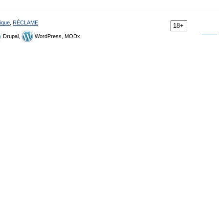
ique
,
RÉCLAME
18+
Drupal,
WordPress, MODx.