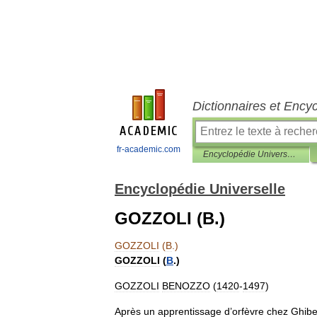
Dictionnaires et Ency
fr-academic.com
Encyclopédie Universelle
Encyclopédie Universelle
GOZZOLI (B.)
GOZZOLI
(
B
.)
GOZZOLI
(
B
.)
GOZZOLI
BENOZZO
(
1420
-
1497
)
Après
un
apprentissage
d
’
orfèvre
chez
Ghibe